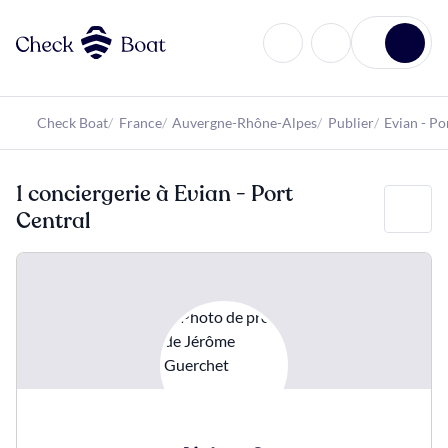
Aller au contenu principal
Check Boat
France
Auvergne-Rhône-Alpes
Publier
Evian - Po
1 conciergerie à Evian - Port
Filtrer
Central