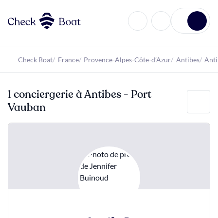
Aller au contenu principal
Check Boat
France
Provence-Alpes-Côte-d’Azur
Antibes
Anti
1 conciergerie à Antibes - Port
Filtrer
Vauban