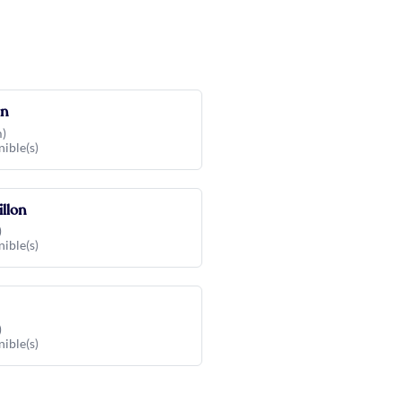
an
m)
nible(s)
illon
)
nible(s)
)
nible(s)